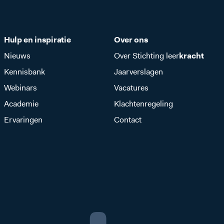
Hulp en inspiratie
Over ons
Nieuws
Over Stichting leer
kracht
Kennisbank
Jaarverslagen
Webinars
Vacatures
Academie
Klachtenregeling
Ervaringen
Contact