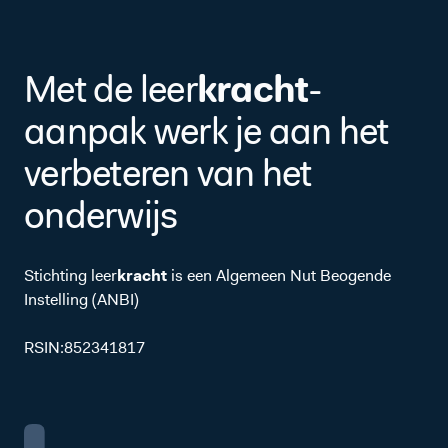
Aan d
Aan d
Aan d
kracht
Met de leer
-
aanpak werk je aan het
verbeteren van het
onderwijs
Stichting leer
kracht
is een Algemeen Nut Beogende
Instelling (ANBI)
RSIN:852341817