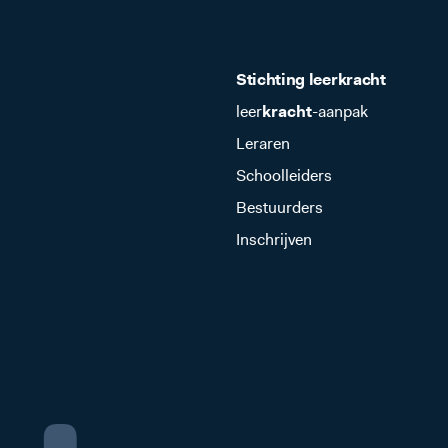
e slag
e slag
e slag
Stichting leer
kracht
leer
kracht
-aanpak
Leraren
Schoolleiders
Bestuurders
Inschrijven