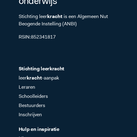
onderwijs
Stichting leer
kracht
is een Algemeen Nut
Beogende Instelling (ANBI)
RSIN:852341817
Stichting leer
kracht
leer
kracht
-aanpak
Leraren
Schoolleiders
Bestuurders
Inschrijven
Hulp en inspiratie