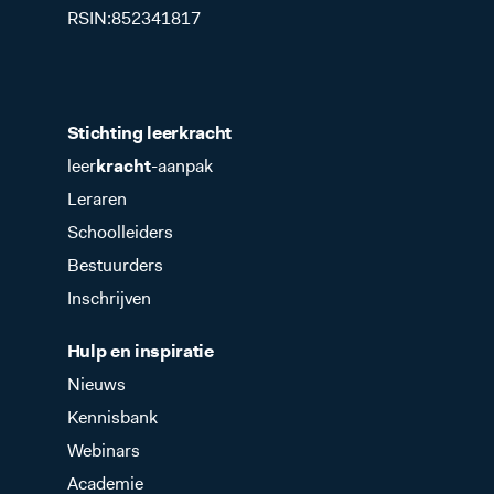
RSIN:852341817
Stichting leer
kracht
leer
kracht
-aanpak
Leraren
Schoolleiders
Bestuurders
Inschrijven
Hulp en inspiratie
Nieuws
Kennisbank
Webinars
Academie