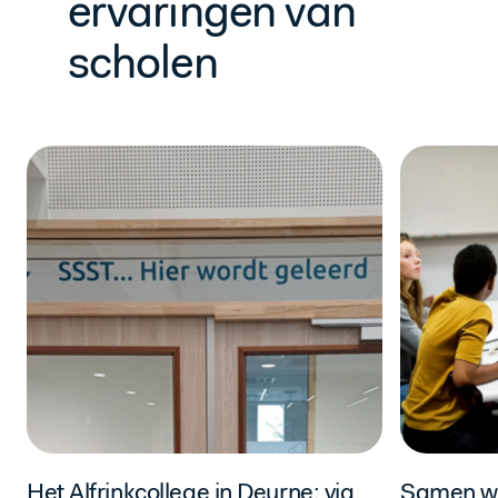
ervaringen van
scholen
Het Alfrinkcollege in Deurne: via
Samen we