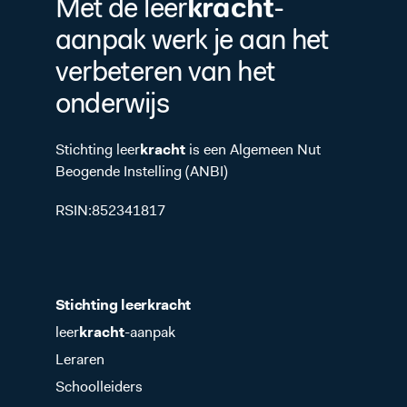
kracht
Met de leer
-
aanpak werk je aan het
verbeteren van het
onderwijs
Stichting leer
kracht
is een Algemeen Nut
Beogende Instelling (ANBI)
RSIN:852341817
Stichting leer
kracht
leer
kracht
-aanpak
Leraren
Schoolleiders